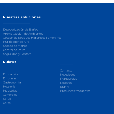
Nuestras soluciones
Desodorización de Baños
Aromatización de Ambientes
Gestión de Residuos Higiénicos Femeninos
Purificador de Aire
Secado de Manos
Control de Polvo
Seguridad y Confort
Rubros
Contacto
Educación
Novedades
Empresas
Franquicias
Gastronomía
Nosotros
Hotelería
RRHH
Industrias
Preguntas frecuentes
Comercios
Salud
Otros