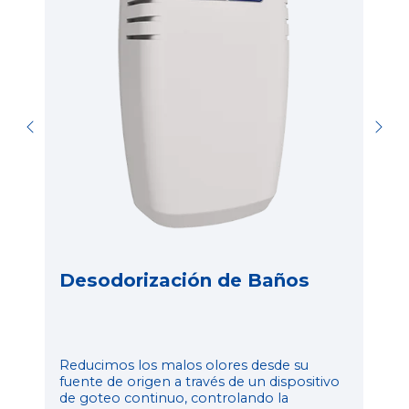
y
A
g
c
 a
p
e
Desodorización de Baños
Reducimos los malos olores desde su
fuente de origen a través de un dispositivo
de goteo continuo, controlando la