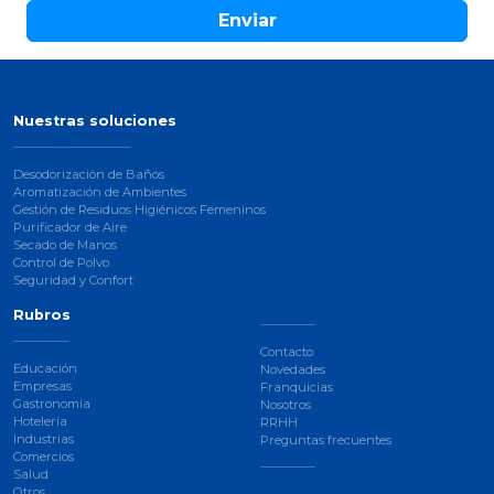
Enviar
Nuestras soluciones
Desodorización de Baños
Aromatización de Ambientes
Gestión de Residuos Higiénicos Femeninos
Purificador de Aire
Secado de Manos
Control de Polvo
Seguridad y Confort
Rubros
Contacto
Educación
Novedades
Empresas
Franquicias
Gastronomía
Nosotros
Hotelería
RRHH
Industrias
Preguntas frecuentes
Comercios
Salud
Otros