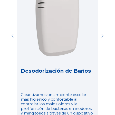
l
Aro
gra
audi
ra
con
per
est
Desodorización de Baños
Garantizamos un ambiente escolar
más higiénico y confortable al
controlar los malos olores y la
proliferación de bacterias en inodoros
y mingitorios a través de un dispositivo